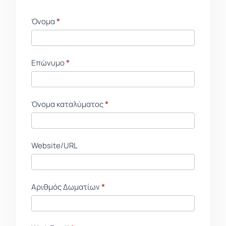
Contact
Όνομα
If
*
Form GR
you
are
human,
Επώνυμο
*
leave
this
field
Όνομα καταλύματος
*
blank.
Website/URL
Αριθμός Δωματίων
*