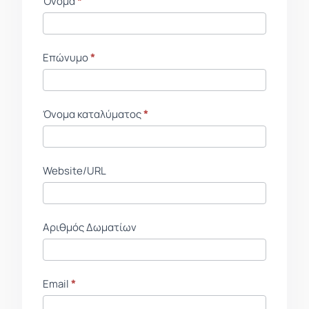
Όνομα
If
*
Form
you
Social
are
GR
human,
Επώνυμο
*
leave
this
field
Όνομα καταλύματος
*
blank.
Website/URL
Αριθμός Δωματίων
Email
*